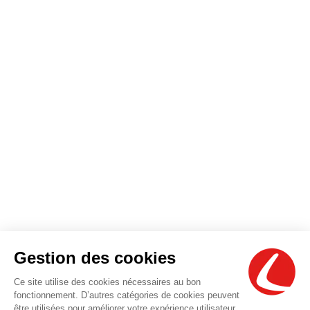
On me laissait l'engin avec une vieille lame 
usée, j'ai dû en demander une neuve. Après 
un certain temps, avec les vibrations la lame 
se désolidarise de l'engin alors que les 
boulons sont serrés au max. et le manche 
doit être revissé tout le temps. De plus, il 
manque des boulons à 3 endroits. On perd un 
temps fou. On fera 1 pièce seulement sur les 
3 prévues.  ET NE PAS ME REPONDRE QUE 
TOUS LES ENGINS SONT VERIFIES APRES 
CHAQUE LOCATION! Merci
bruno allart
il y a 3 ans
Pas cher. Personnel sympa.
Wlad Gora
il y a 5 ans
Super service ! des vrai pro 
Gestion des cookies
de location et du conseil
Laurent COTTIN (Lolo21)
Ce site utilise des cookies nécessaires au bon
il y a 5 ans
fonctionnement. D’autres catégories de cookies peuvent
Une équipe au top, sérieuse, 
être utilisées pour améliorer votre expérience utilisateur